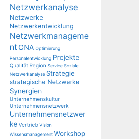
Netzwerkanalyse
Netzwerke
Netzwerkentwicklung
Netzwerkmanageme
nt
ONA
Optimierung
Projekte
Personalentwicklung
Qualität
Region
Service
Soziale
Strategie
Netzwerkanalyse
strategische Netzwerke
Synergien
Unternehmenskultur
Unternehmensnetzwerk
Unternehmensnetzwer
ke
Vertrieb
Vision
Workshop
Wissensmanagement