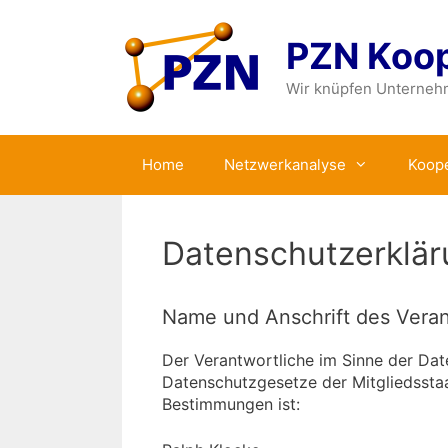
Zum
Inhalt
PZN Koop
springen
Wir knüpfen Unterne
Home
Netzwerkanalyse
Koope
Datenschutzerklä
Name und Anschrift des Veran
Der Verantwortliche im Sinne der Da
Datenschutzgesetze der Mitgliedsstaa
Bestimmungen ist: