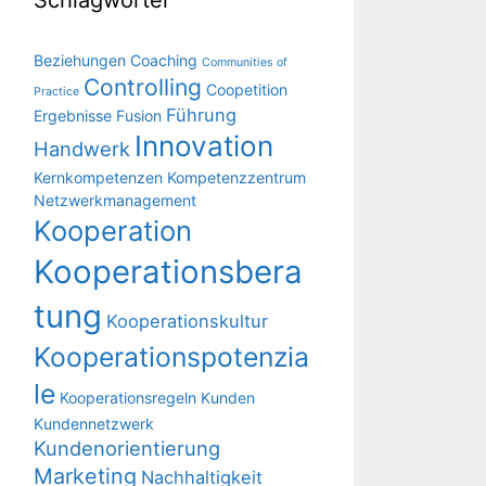
Schlagwörter
Beziehungen
Coaching
Communities of
Controlling
Coopetition
Practice
Führung
Ergebnisse
Fusion
Innovation
Handwerk
Kernkompetenzen
Kompetenzzentrum
Netzwerkmanagement
Kooperation
Kooperationsbera
tung
Kooperationskultur
Kooperationspotenzia
le
Kooperationsregeln
Kunden
Kundennetzwerk
Kundenorientierung
Marketing
Nachhaltigkeit